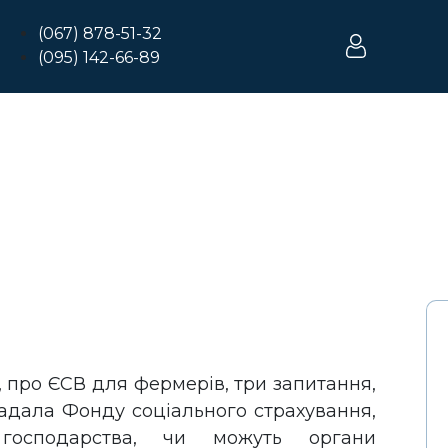
(067) 878-51-32
(095) 142-66-89
 про ЄСВ для фермерів, три запитання,
адала Фонду соціального страхування,
 господарства, чи можуть органи