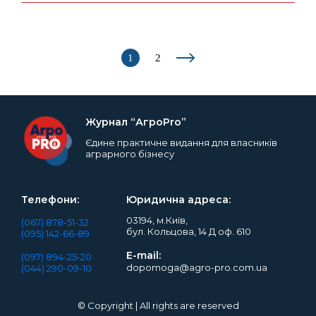
1
2
Журнал “АгроPro”
Єдине практичне видання для власників
аграрного бізнесу
Телефони:
Юридична адреса:
03194, м.Київ,
(067) 878-51-32
бул. Кольцова, 14 Д оф. 610
(095) 142-66-89
E-mail:
(097) 894-25-20
dopomoga@agro-pro.com.ua
(044) 290-09-10
© Copyright | All rights are reserved