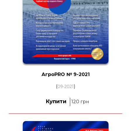
АгроPRO № 9-2021
(
)
09-2021
Купити
120
грн