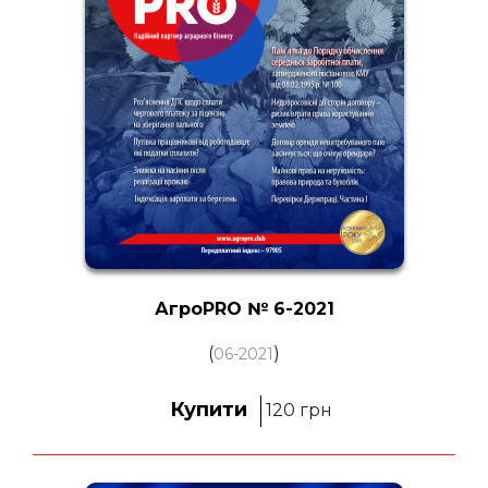
АгроPRO № 6-2021
(
)
06-2021
Купити
120
грн