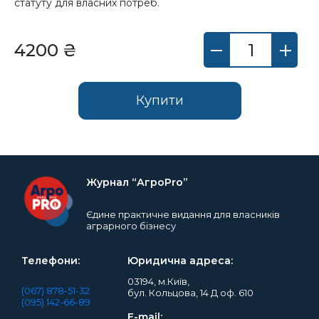
статуту для власних потреб.
4200 ₴
Купити
Журнал “АгроPro”
Єдине практичне видання для власників
аграрного бізнесу
Телефони:
Юридична адреса:
03194, м.Київ,
(067) 878-51-32
бул. Кольцова, 14 Д оф. 610
(095) 142-66-89
E-mail: