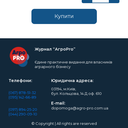
Купити
Журнал “АгроPro”
Єдине практичне видання для власників
аграрного бізнесу
Телефони:
Юридична адреса:
03194, м.Київ,
(067) 878-51-32
бул. Кольцова, 14 Д оф. 610
(095) 142-66-89
E-mail:
dopomoga@agro-pro.com.ua
(097) 894-25-20
(044) 290-09-10
© Copyright | All rights are reserved