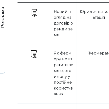
Реклама
Новий п
Юридична ко
огляд на
ьтація
договір о
ренди зе
млі
Як ферм
Фермера
еру не вт
ратити зе
млю, отр
иману у
постійне
користув
ання