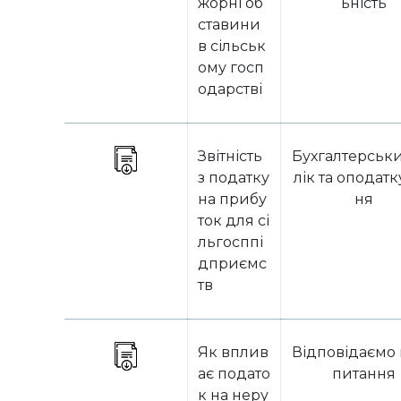
жорні об
ьність
ставини
в сільськ
ому госп
одарстві
Звітність
Бухгалтерськ
з податку
лік та оподат
на прибу
ня
ток для сі
льгосппі
дприємс
тв
Як вплив
Відповідаємо 
ає подато
питання
к на неру