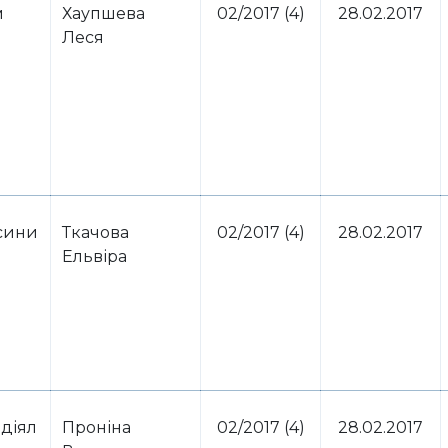
м
Хаупшева
02/2017 (4)
28.02.2017
Леся
осини
Ткачова
02/2017 (4)
28.02.2017
Ельвіра
діял
Проніна
02/2017 (4)
28.02.2017