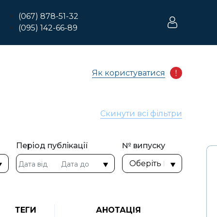
(067) 878-51-32
(095) 142-66-89
Як користуватися
Скинути всі фільтри
Період публікації
№ випуску
ТЕГИ
АНОТАЦІЯ