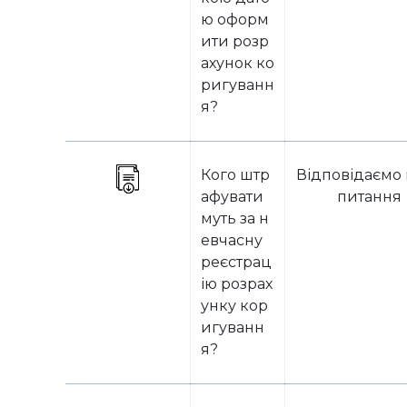
ю оформ
ити розр
ахунок ко
ригуванн
я?
Кого штр
Відповідаємо 
афувати
питання
муть за н
евчасну
реєстрац
ію розрах
унку кор
игуванн
я?