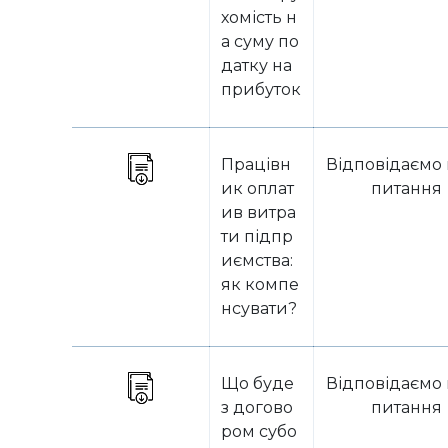
хомість н
а суму по
датку на
прибуток
Працівн
Відповідаємо 
ик оплат
питання
ив витра
ти підпр
иємства:
як компе
нсувати?
Що буде
Відповідаємо 
з догово
питання
ром субо