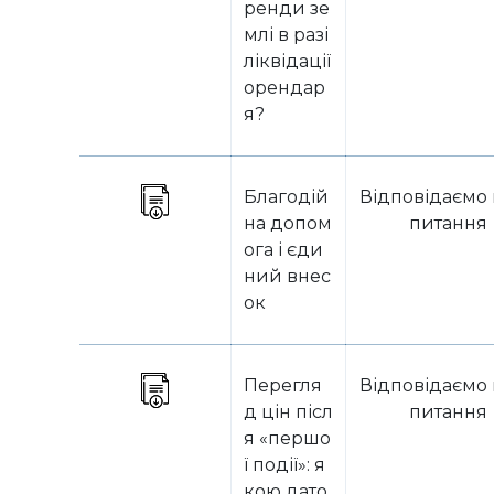
ренди зе
млі в разі
ліквідації
орендар
я?
Благодій
Відповідаємо 
на допом
питання
ога і єди
ний внес
ок
Перегля
Відповідаємо 
д цін післ
питання
я «першо
ї події»: я
кою дато