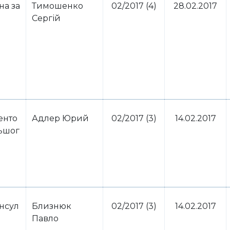
на за
Тимошенко
02/2017 (4)
28.02.2017
Сергій
енто
Адлер Юрий
02/2017 (3)
14.02.2017
льшог
нсул
​Близнюк
02/2017 (3)
14.02.2017
Павло