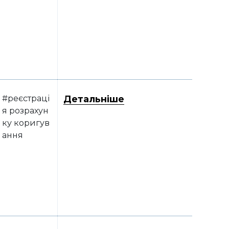
#реєстраці
Детальніше
я розрахун
ку коригув
ання