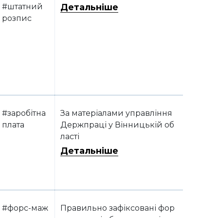
#штатний
Детальніше
розпис
#заробітна
За матеріалами управління
плата
Держпраці у Вінницькій об
ласті
Детальніше
#форс-маж
Правильно зафіксовані фор