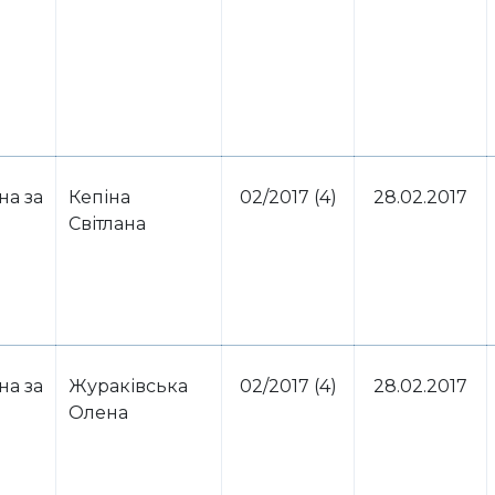
на за
​Кепіна
02/2017 (4)
28.02.2017
Світлана
на за
Жураківська
02/2017 (4)
28.02.2017
Олена