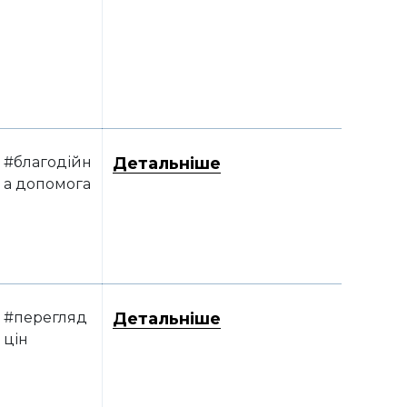
#благодійн
Детальніше
а допомога
#перегляд
Детальніше
цін