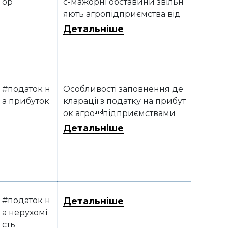
ор
с-мажорні обставини звільн
яють агропідприємства від
відповідальності за невико
Детальніше
нання зобов’язань за догово
рами
#податок н
Особливості заповнення де
а прибуток
кларації з податку на прибут
ок агропідприємствами
Детальніше
#податок н
Детальніше
а нерухомі
сть