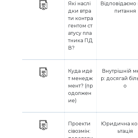
Які наслі
Відповідаємо 
дки втра
питання
ти контра
гентом ст
атусу пла
тника ПД
В?
Куда идё
Внутрішній м
т менедж
р: досягай бі
мент? (пр
о
одолжен
ие)
Проекти
Юридична ко
сівозмін:
ьтація