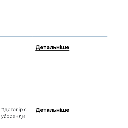
Детальніше
#договір с
Детальніше
уборенди