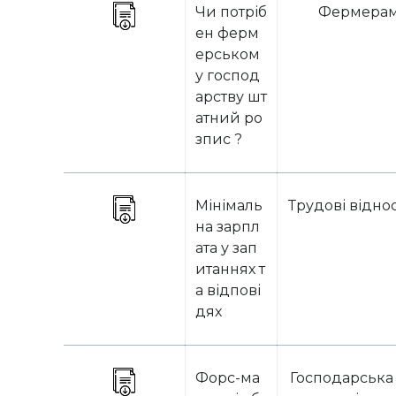
Чи потріб
Фермера
ен ферм
ерськом
у господ
арству шт
атний ро
зпис ?
Мінімаль
Трудові відн
на зарпл
ата у зап
итаннях т
а відпові
дях
Форс-ма
Господарська 