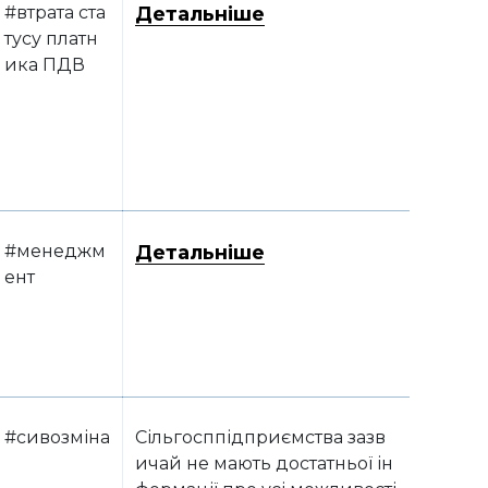
#втрата ста
Детальніше
тусу платн
ика ПДВ
#менеджм
Детальніше
ент
#сивозміна
Сільгосппідприємства зазв
ичай не мають достатньої ін