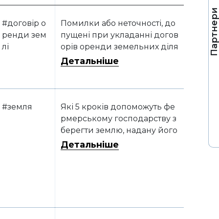
Партнер
#договір о
Помилки або неточності, до
ренди зем
пущені при укладанні догов
лі
орів оренди земельних діля
нок, можуть стати причино
Детальніше
ю втрати права користуванн
я ними
#земля
Які 5 кроків допоможуть фе
рмерському господарству з
берегти землю, надану його
засновнику в довічне корис
Детальніше
тування