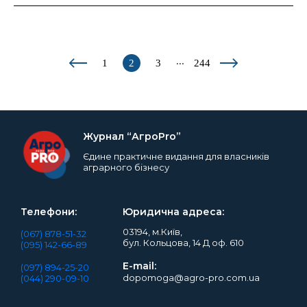
...
1
2
3
244
Журнал “АгроPro”
Єдине практичне видання для власників
аграрного бізнесу
Телефони:
Юридична адреса:
03194, м.Київ,
(067) 878-51-32
бул. Кольцова, 14 Д оф. 610
(095) 142-66-89
E-mail:
(097) 894-25-20
dopomoga@agro-pro.com.ua
(044) 290-09-10